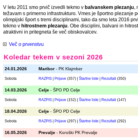
Tekmovalcem, ki že začenjajo z resnim treningom, želimo pribl
tekmovalno vzdušje. Cilj je nabiranje tekmovalnih izkušenj za
lažji prehod
na tekme državnega prvenstva.
Pleza se v
težavnosti
, na "flash" in z varovanjem od zgoraj. P
je navadno lažji, tako da se tekem lahko udeležijo tudi tekmov
treninga in tekmovalnih izkušenj.
V letu 2011 smo prvič izvedli tekmo v
balvanskem plezanju
,
težavam s primerno infrastrukturo. Vmes je športno plezanje p
olimpijski šport s tremi disciplinami, tako da smo leta 2016 prvi
tekmo v
hitrostnem plezanju
. Obe disciplini, balvani in hitros
atraktivni in pritegneta še več obiskovalcev.
Več o prvenstvu
Koledar tekem v sezoni 2026
24.01.2026
Maribor
- PK Klajmber
Sobota
RAZPIS
|
Prijave
(357) |
Štartne liste
|
Rezultati
(350)