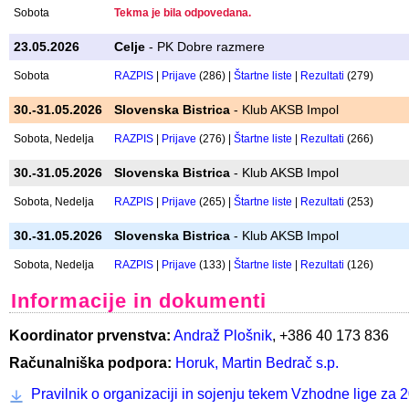
14.03.2026
Celje
- ŠPO PD Celje
Sobota
RAZPIS
|
Prijave
(152) |
Štartne liste
|
Rezultati
(147)
18.04.2026
Celje
- ŠPO PD Celje
Sobota
RAZPIS
|
Prijave
(297) |
Štartne liste
|
Rezultati
(292)
16.05.2026
Prevalje
- Koroški PK Prevalje
Sobota
Tekma je bila odpovedana.
23.05.2026
Celje
- PK Dobre razmere
Sobota
RAZPIS
|
Prijave
(286) |
Štartne liste
|
Rezultati
(279)
30.-31.05.2026
Slovenska Bistrica
- Klub AKSB Impol
Sobota, Nedelja
RAZPIS
|
Prijave
(276) |
Štartne liste
|
Rezultati
(266)
30.-31.05.2026
Slovenska Bistrica
- Klub AKSB Impol
Sobota, Nedelja
RAZPIS
|
Prijave
(265) |
Štartne liste
|
Rezultati
(253)
30.-31.05.2026
Slovenska Bistrica
- Klub AKSB Impol