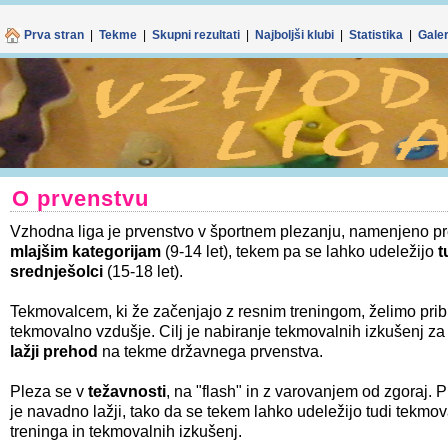
Spletno mes
Z nadaljnjo upo
Prva stran
|
Tekme
|
Skupni rezultati
|
Najboljši klubi
|
Statistika
|
Galer
O prvenstvu
Vzhodna liga je prvenstvo v športnem plezanju, namenjeno 
mlajšim kategorijam
(9-14 let), tekem pa se lahko udeležijo
t
srednješolci
(15-18 let).