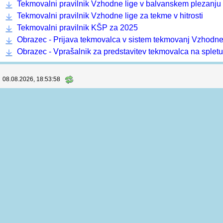
Sobota, Nedelja
RAZPIS
|
Prijave
(133) |
Štartne liste
|
Rezultati
(126)
Informacije in dokumenti
Koordinator prvenstva:
Andraž Plošnik
, +386 40 173 836
Računalniška podpora:
Horuk, Martin Bedrač s.p.
Pravilnik o organizaciji in sojenju tekem Vzhodne lige za 
Tekmovalni pravilnik Vzhodne lige v balvanskem plezanju
Tekmovalni pravilnik Vzhodne lige za tekme v hitrosti
Tekmovalni pravilnik KŠP za 2025
Obrazec - Prijava tekmovalca v sistem tekmovanj Vzhodne
Obrazec - Vprašalnik za predstavitev tekmovalca na spletu
08.08.2026, 18:53:58