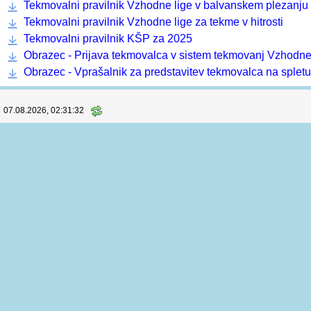
Sobota, Nedelja
RAZPIS
|
Prijave
(133) |
Štartne liste
|
Rezultati
(126)
Informacije in dokumenti
Koordinator prvenstva:
Andraž Plošnik
, +386 40 173 836
Računalniška podpora:
Horuk, Martin Bedrač s.p.
Pravilnik o organizaciji in sojenju tekem Vzhodne lige za 
Tekmovalni pravilnik Vzhodne lige v balvanskem plezanju
Tekmovalni pravilnik Vzhodne lige za tekme v hitrosti
Tekmovalni pravilnik KŠP za 2025
Obrazec - Prijava tekmovalca v sistem tekmovanj Vzhodne
Obrazec - Vprašalnik za predstavitev tekmovalca na spletu
07.08.2026, 02:31:33