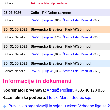
14.03.2026
Celje
- ŠPO PD Celje
Sobota
RAZPIS
|
Prijave
(152) |
Štartne liste
|
Rezultati
(147)
18.04.2026
Celje
- ŠPO PD Celje
Sobota
RAZPIS
|
Prijave
(297) |
Štartne liste
|
Rezultati
(292)
16.05.2026
Prevalje
- Koroški PK Prevalje
Sobota
Tekma je bila odpovedana.
23.05.2026
Celje
- PK Dobre razmere
Sobota
RAZPIS
|
Prijave
(286) |
Štartne liste
|
Rezultati
(279)
30.-31.05.2026
Slovenska Bistrica
- Klub AKSB Impol
Sobota, Nedelja
RAZPIS
|
Prijave
(276) |
Štartne liste
|
Rezultati
(266)
30.-31.05.2026
Slovenska Bistrica
- Klub AKSB Impol
Sobota, Nedelja
RAZPIS
|
Prijave
(265) |
Štartne liste
|
Rezultati
(253)
30.-31.05.2026
Slovenska Bistrica
- Klub AKSB Impol