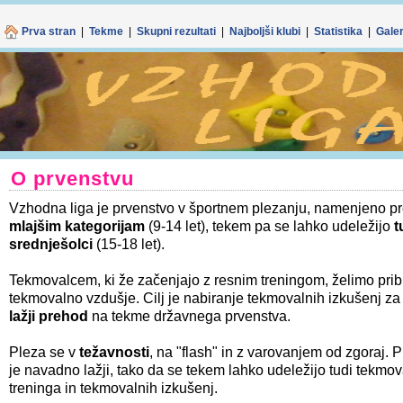
Spletno mes
Z nadaljnjo upo
Prva stran
|
Tekme
|
Skupni rezultati
|
Najboljši klubi
|
Statistika
|
Galer
O prvenstvu
Vzhodna liga je prvenstvo v športnem plezanju, namenjeno 
mlajšim kategorijam
(9-14 let), tekem pa se lahko udeležijo
t
srednješolci
(15-18 let).