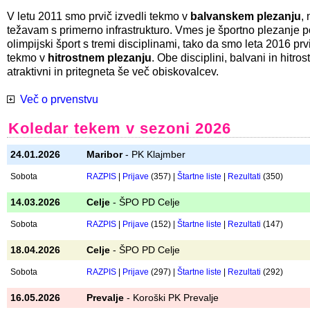
Tekmovalcem, ki že začenjajo z resnim treningom, želimo pribl
tekmovalno vzdušje. Cilj je nabiranje tekmovalnih izkušenj za
lažji prehod
na tekme državnega prvenstva.
Pleza se v
težavnosti
, na "flash" in z varovanjem od zgoraj. P
je navadno lažji, tako da se tekem lahko udeležijo tudi tekmov
treninga in tekmovalnih izkušenj.
V letu 2011 smo prvič izvedli tekmo v
balvanskem plezanju
,
težavam s primerno infrastrukturo. Vmes je športno plezanje p
olimpijski šport s tremi disciplinami, tako da smo leta 2016 prvi
tekmo v
hitrostnem plezanju
. Obe disciplini, balvani in hitros
atraktivni in pritegneta še več obiskovalcev.
Več o prvenstvu
Koledar tekem v sezoni 2026
24.01.2026
Maribor
- PK Klajmber
Sobota
RAZPIS
|
Prijave
(357) |
Štartne liste
|
Rezultati
(350)