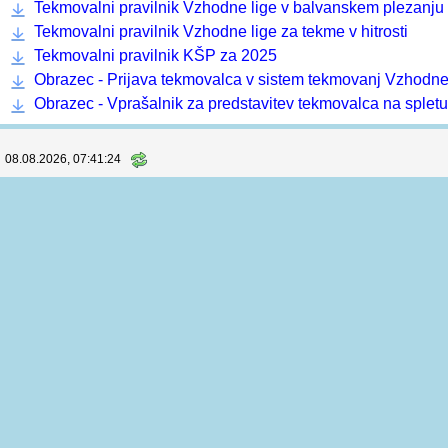
Sobota, Nedelja
RAZPIS
|
Prijave
(133) |
Štartne liste
|
Rezultati
(126)
Informacije in dokumenti
Koordinator prvenstva:
Andraž Plošnik
, +386 40 173 836
Računalniška podpora:
Horuk, Martin Bedrač s.p.
Pravilnik o organizaciji in sojenju tekem Vzhodne lige za 
Tekmovalni pravilnik Vzhodne lige v balvanskem plezanju
Tekmovalni pravilnik Vzhodne lige za tekme v hitrosti
Tekmovalni pravilnik KŠP za 2025
Obrazec - Prijava tekmovalca v sistem tekmovanj Vzhodne
Obrazec - Vprašalnik za predstavitev tekmovalca na spletu
08.08.2026, 07:41:24