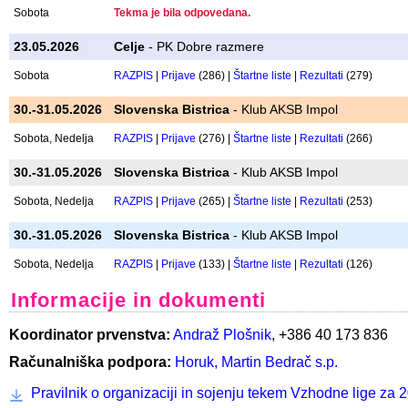
14.03.2026
Celje
- ŠPO PD Celje
Sobota
RAZPIS
|
Prijave
(152) |
Štartne liste
|
Rezultati
(147)
18.04.2026
Celje
- ŠPO PD Celje
Sobota
RAZPIS
|
Prijave
(297) |
Štartne liste
|
Rezultati
(292)
16.05.2026
Prevalje
- Koroški PK Prevalje
Sobota
Tekma je bila odpovedana.
23.05.2026
Celje
- PK Dobre razmere
Sobota
RAZPIS
|
Prijave
(286) |
Štartne liste
|
Rezultati
(279)
30.-31.05.2026
Slovenska Bistrica
- Klub AKSB Impol
Sobota, Nedelja
RAZPIS
|
Prijave
(276) |
Štartne liste
|
Rezultati
(266)
30.-31.05.2026
Slovenska Bistrica
- Klub AKSB Impol
Sobota, Nedelja
RAZPIS
|
Prijave
(265) |
Štartne liste
|
Rezultati
(253)
30.-31.05.2026
Slovenska Bistrica
- Klub AKSB Impol