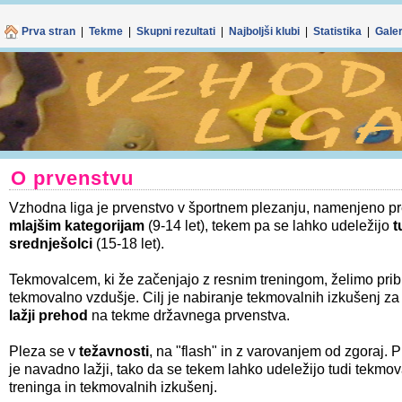
Spletno mes
Z nadaljnjo upo
Prva stran
|
Tekme
|
Skupni rezultati
|
Najboljši klubi
|
Statistika
|
Galer
O prvenstvu
Vzhodna liga je prvenstvo v športnem plezanju, namenjeno 
mlajšim kategorijam
(9-14 let), tekem pa se lahko udeležijo
t
srednješolci
(15-18 let).