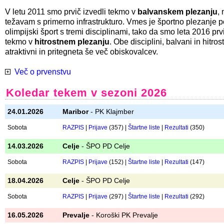
Tekmovalcem, ki že začenjajo z resnim treningom, želimo pribl
tekmovalno vzdušje. Cilj je nabiranje tekmovalnih izkušenj za
lažji prehod
na tekme državnega prvenstva.
Pleza se v
težavnosti
, na "flash" in z varovanjem od zgoraj. P
je navadno lažji, tako da se tekem lahko udeležijo tudi tekmov
treninga in tekmovalnih izkušenj.
V letu 2011 smo prvič izvedli tekmo v
balvanskem plezanju
,
težavam s primerno infrastrukturo. Vmes je športno plezanje p
olimpijski šport s tremi disciplinami, tako da smo leta 2016 prvi
tekmo v
hitrostnem plezanju
. Obe disciplini, balvani in hitros
atraktivni in pritegneta še več obiskovalcev.
Več o prvenstvu
Koledar tekem v sezoni 2026
24.01.2026
Maribor
- PK Klajmber
Sobota
RAZPIS
|
Prijave
(357) |
Štartne liste
|
Rezultati
(350)