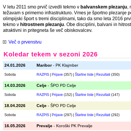
Tekmovalcem, ki že začenjajo z resnim treningom, želimo pribl
tekmovalno vzdušje. Cilj je nabiranje tekmovalnih izkušenj za
lažji prehod
na tekme državnega prvenstva.
Pleza se v
težavnosti
, na "flash" in z varovanjem od zgoraj. P
je navadno lažji, tako da se tekem lahko udeležijo tudi tekmov
treninga in tekmovalnih izkušenj.
V letu 2011 smo prvič izvedli tekmo v
balvanskem plezanju
,
težavam s primerno infrastrukturo. Vmes je športno plezanje p
olimpijski šport s tremi disciplinami, tako da smo leta 2016 prvi
tekmo v
hitrostnem plezanju
. Obe disciplini, balvani in hitros
atraktivni in pritegneta še več obiskovalcev.
Več o prvenstvu
Koledar tekem v sezoni 2026
24.01.2026
Maribor
- PK Klajmber
Sobota
RAZPIS
|
Prijave
(357) |
Štartne liste
|
Rezultati
(350)