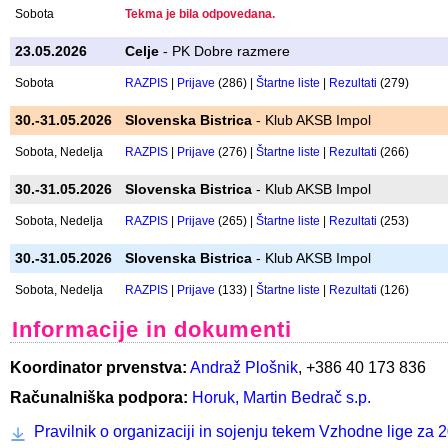
14.03.2026
Celje
- ŠPO PD Celje
Sobota
RAZPIS
|
Prijave
(152) |
Štartne liste
|
Rezultati
(147)
18.04.2026
Celje
- ŠPO PD Celje
Sobota
RAZPIS
|
Prijave
(297) |
Štartne liste
|
Rezultati
(292)
16.05.2026
Prevalje
- Koroški PK Prevalje
Sobota
Tekma je bila odpovedana.
23.05.2026
Celje
- PK Dobre razmere
Sobota
RAZPIS
|
Prijave
(286) |
Štartne liste
|
Rezultati
(279)
30.-31.05.2026
Slovenska Bistrica
- Klub AKSB Impol
Sobota, Nedelja
RAZPIS
|
Prijave
(276) |
Štartne liste
|
Rezultati
(266)
30.-31.05.2026
Slovenska Bistrica
- Klub AKSB Impol
Sobota, Nedelja
RAZPIS
|
Prijave
(265) |
Štartne liste
|
Rezultati
(253)
30.-31.05.2026
Slovenska Bistrica
- Klub AKSB Impol