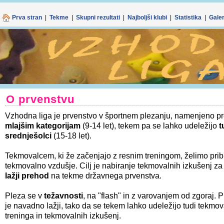
Spletno mes
Z nadaljnjo upo
Prva stran
|
Tekme
|
Skupni rezultati
|
Najboljši klubi
|
Statistika
|
Galer
O prvenstvu
Vzhodna liga je prvenstvo v športnem plezanju, namenjeno 
mlajšim kategorijam
(9-14 let), tekem pa se lahko udeležijo
t
srednješolci
(15-18 let).