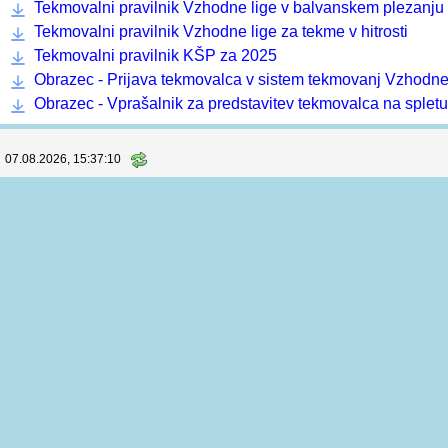
Sobota, Nedelja
RAZPIS
|
Prijave
(133) |
Štartne liste
|
Rezultati
(126)
Informacije in dokumenti
Koordinator prvenstva:
Andraž Plošnik
, +386 40 173 836
Računalniška podpora:
Horuk, Martin Bedrač s.p.
Pravilnik o organizaciji in sojenju tekem Vzhodne lige za 
Tekmovalni pravilnik Vzhodne lige v balvanskem plezanju
Tekmovalni pravilnik Vzhodne lige za tekme v hitrosti
Tekmovalni pravilnik KŠP za 2025
Obrazec - Prijava tekmovalca v sistem tekmovanj Vzhodne
Obrazec - Vprašalnik za predstavitev tekmovalca na spletu
07.08.2026, 15:37:11