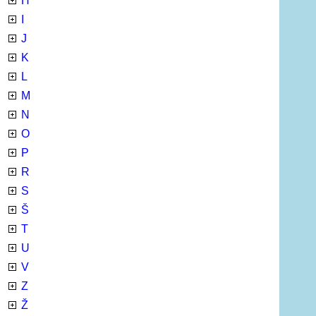
H
I
J
K
L
M
N
O
P
R
S
Š
T
U
V
Z
Ž