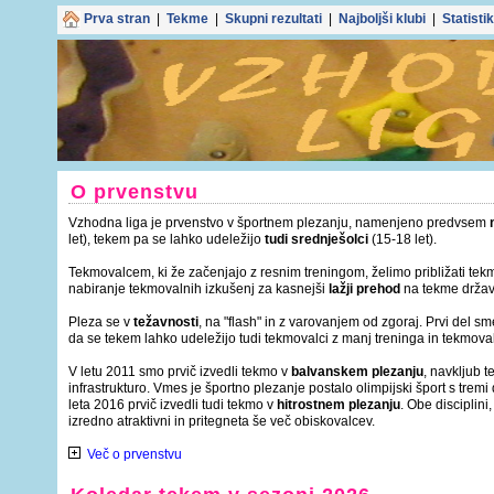
Prva stran
|
Tekme
|
Skupni rezultati
|
Najboljši klubi
|
Statisti
O prvenstvu
Vzhodna liga je prvenstvo v športnem plezanju, namenjeno predvsem
let), tekem pa se lahko udeležijo
tudi srednješolci
(15-18 let).
Tekmovalcem, ki že začenjajo z resnim treningom, želimo približati tekm
nabiranje tekmovalnih izkušenj za kasnejši
lažji prehod
na tekme držav
Pleza se v
težavnosti
, na "flash" in z varovanjem od zgoraj. Prvi del sm
da se tekem lahko udeležijo tudi tekmovalci z manj treninga in tekmoval
V letu 2011 smo prvič izvedli tekmo v
balvanskem plezanju
, navkljub 
infrastrukturo. Vmes je športno plezanje postalo olimpijski šport s tremi
leta 2016 prvič izvedli tudi tekmo v
hitrostnem plezanju
. Obe disciplini,
izredno atraktivni in pritegneta še več obiskovalcev.
Več o prvenstvu