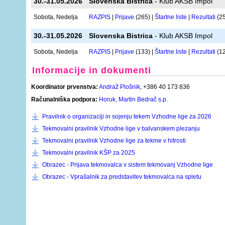
30.-31.05.2026
Slovenska Bistrica
- Klub AKSB Impol
Sobota, Nedelja
RAZPIS
|
Prijave
(265) |
Štartne liste
|
Rezultati
(2
30.-31.05.2026
Slovenska Bistrica
- Klub AKSB Impol
Sobota, Nedelja
RAZPIS
|
Prijave
(133) |
Štartne liste
|
Rezultati
(1
Informacije in dokumenti
Koordinator prvenstva:
Andraž Plošnik
, +386 40 173 836
Računalniška podpora:
Horuk, Martin Bedrač s.p.
Pravilnik o organizaciji in sojenju tekem Vzhodne lige za 2026
Tekmovalni pravilnik Vzhodne lige v balvanskem plezanju
Tekmovalni pravilnik Vzhodne lige za tekme v hitrosti
Tekmovalni pravilnik KŠP za 2025
Obrazec - Prijava tekmovalca v sistem tekmovanj Vzhodne lige
Obrazec - Vprašalnik za predstavitev tekmovalca na spletu