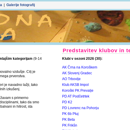
ka
|
Galerije fotografij
Predstavitev klubov in 
mlajšim kategorijam
(9-14
Klubi v sezoni 2026 (30):
AK Črna na Koroškem
ovalno vzdušje. Cilj je
AK Slovenj Gradec
nega prvenstva.
AO Trbovlje
eri je navadno lažji, tako
Klub AKSB Impol
nih izkušenj.
Koroški PK Prevalje
PD AT Podčetrtek
težavam s primerno
 disciplinami, tako da smo
PD K2
 balvani in hitrost, sta
PD Lovrenc na Pohorju
PK 6b Ptuj
PK Beta
PK Frikšn