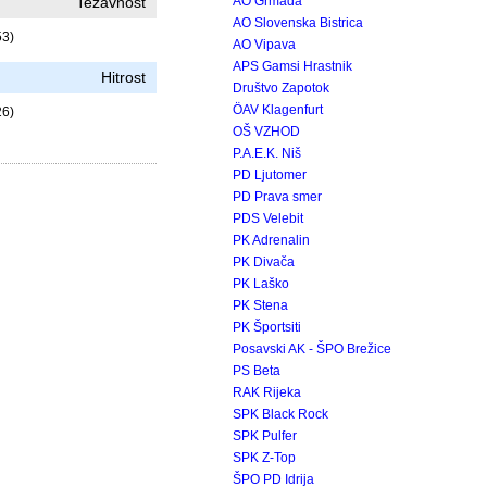
Težavnost
AO Grmada
AO Slovenska Bistrica
53)
AO Vipava
APS Gamsi Hrastnik
Hitrost
Društvo Zapotok
ÖAV Klagenfurt
26)
OŠ VZHOD
P.A.E.K. Niš
PD Ljutomer
PD Prava smer
PDS Velebit
PK Adrenalin
PK Divača
PK Laško
PK Stena
PK Športsiti
Posavski AK - ŠPO Brežice
PS Beta
RAK Rijeka
SPK Black Rock
SPK Pulfer
SPK Z-Top
ŠPO PD Idrija