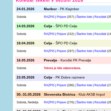
Koledar tekem v sezoni 2026
24.01.2026
Maribor
- PK Klajmber
Sobota
RAZPIS
|
Prijave
(357) |
Štartne liste
|
Rezultati
(3
14.03.2026
Celje
- ŠPO PD Celje
Sobota
RAZPIS
|
Prijave
(152) |
Štartne liste
|
Rezultati
(1
18.04.2026
Celje
- ŠPO PD Celje
Sobota
RAZPIS
|
Prijave
(297) |
Štartne liste
|
Rezultati
(2
16.05.2026
Prevalje
- Koroški PK Prevalje
Sobota
Tekma je bila odpovedana.
23.05.2026
Celje
- PK Dobre razmere
Sobota
RAZPIS
|
Prijave
(286) |
Štartne liste
|
Rezultati
(2
30.-31.05.2026
Slovenska Bistrica
- Klub AKSB Impol
Sobota, Nedelja
RAZPIS
|
Prijave
(276) |
Štartne liste
|
Rezultati
(2