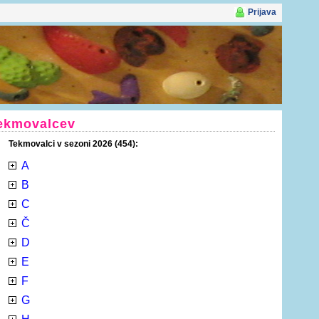
Prijava
tekmovalcev
Tekmovalci v sezoni 2026 (454):
A
B
C
Č
D
E
F
G