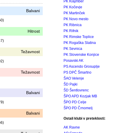
PK Klajmber
PK Kočevje
Balvani
PK Martinček
PK Novo mesto
50)
PK Ribnica
Hitrost
PK Rifnik
PK Rimske Toplice
47)
PK Rogaška Slatina
PK Sevnica
Težavnost
PK Slovenske Konjice
Posavski AK
92)
PS Ascendo Grosuplje
Težavnost
PS DPČ Šmartno
ŠAO Velenje
ŠD Pajki
ŠD Šentlovrenc
Balvani
ŠPO APD Kozjak MB
79)
ŠPO PD Celje
ŠPO PD Črnomelj
Balvani
Ostali klubi v preteklosti:
66)
AK Ravne