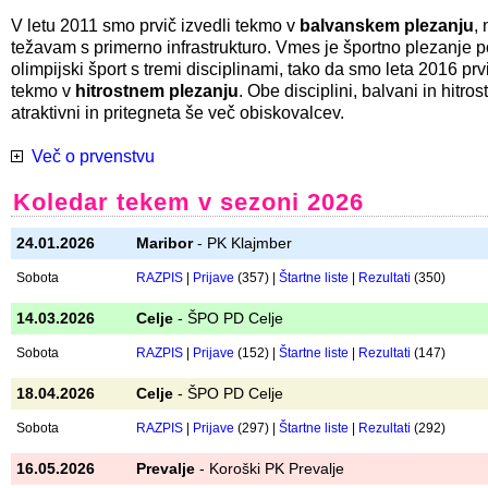
Tekmovalcem, ki že začenjajo z resnim treningom, želimo pribl
tekmovalno vzdušje. Cilj je nabiranje tekmovalnih izkušenj za
lažji prehod
na tekme državnega prvenstva.
Pleza se v
težavnosti
, na "flash" in z varovanjem od zgoraj. P
je navadno lažji, tako da se tekem lahko udeležijo tudi tekmov
treninga in tekmovalnih izkušenj.
V letu 2011 smo prvič izvedli tekmo v
balvanskem plezanju
,
težavam s primerno infrastrukturo. Vmes je športno plezanje p
olimpijski šport s tremi disciplinami, tako da smo leta 2016 prvi
tekmo v
hitrostnem plezanju
. Obe disciplini, balvani in hitros
atraktivni in pritegneta še več obiskovalcev.
Več o prvenstvu
Koledar tekem v sezoni 2026
24.01.2026
Maribor
- PK Klajmber
Sobota
RAZPIS
|
Prijave
(357) |
Štartne liste
|
Rezultati
(350)