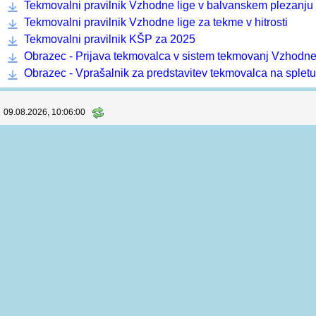
Sobota, Nedelja
RAZPIS
|
Prijave
(133) |
Štartne liste
|
Rezultati
(126)
Informacije in dokumenti
Koordinator prvenstva:
Andraž Plošnik
, +386 40 173 836
Računalniška podpora:
Horuk, Martin Bedrač s.p.
Pravilnik o organizaciji in sojenju tekem Vzhodne lige za 
Tekmovalni pravilnik Vzhodne lige v balvanskem plezanju
Tekmovalni pravilnik Vzhodne lige za tekme v hitrosti
Tekmovalni pravilnik KŠP za 2025
Obrazec - Prijava tekmovalca v sistem tekmovanj Vzhodne
Obrazec - Vprašalnik za predstavitev tekmovalca na spletu
09.08.2026, 10:06:01