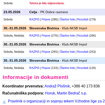
14.03.2026
Celje
- ŠPO PD Celje
Sobota
RAZPIS
|
Prijave
(152) |
Štartne liste
|
Rezultati
(147)
18.04.2026
Celje
- ŠPO PD Celje
Sobota
RAZPIS
|
Prijave
(297) |
Štartne liste
|
Rezultati
(292)
16.05.2026
Prevalje
- Koroški PK Prevalje
Sobota
Tekma je bila odpovedana.
23.05.2026
Celje
- PK Dobre razmere
Sobota
RAZPIS
|
Prijave
(286) |
Štartne liste
|
Rezultati
(279)
30.-31.05.2026
Slovenska Bistrica
- Klub AKSB Impol
Sobota, Nedelja
RAZPIS
|
Prijave
(276) |
Štartne liste
|
Rezultati
(266)
30.-31.05.2026
Slovenska Bistrica
- Klub AKSB Impol
Sobota, Nedelja
RAZPIS
|
Prijave
(265) |
Štartne liste
|
Rezultati
(253)
30.-31.05.2026
Slovenska Bistrica
- Klub AKSB Impol