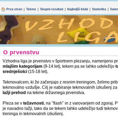
Spletno mes
Z nadaljnjo upo
Prva stran
|
Tekme
|
Skupni rezultati
|
Najboljši klubi
|
Statistika
|
Galer
O prvenstvu
Vzhodna liga je prvenstvo v športnem plezanju, namenjeno 
mlajšim kategorijam
(9-14 let), tekem pa se lahko udeležijo
t
srednješolci
(15-18 let).