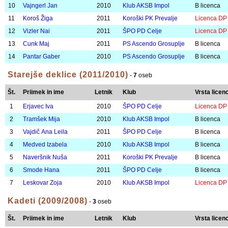
Št.
Priimek in ime
Letnik
Klub
Vrsta licen
1
Ribič Luka
2010
PK Klajmber
Licenca DP
2
Brčon Blaž
2011
ŠD Šentlovrenc
Licenca DP
3
Kneževič Matic
2010
Klub AKSB Impol
Licenca DP
4
Kostanjevec Jan
2011
PS Ascendo Grosuplje
A licenca
5
Perpar Luka
2011
ŠD Šentlovrenc
Licenca DP
6
Reis Gabrijel
2010
Klub AKSB Impol
B licenca
7
Remic Matic
2010
PK Klajmber
B licenca
8
Dretnik Matevž
2010
Koroški PK Prevalje
Licenca DP
9
Lagler Peter Bruno
2011
PS Ascendo Grosuplje
B licenca
10
Vajngerl Jan
2010
Klub AKSB Impol
B licenca
11
Koroš Žiga
2011
Koroški PK Prevalje
Licenca DP
12
Vizler Nai
2011
ŠPO PD Celje
Licenca DP
13
Cunk Maj
2011
PS Ascendo Grosuplje
B licenca
14
Pantar Gaber
2010
PS Ascendo Grosuplje
B licenca
Starejše deklice (2011/2010)
-
7
oseb