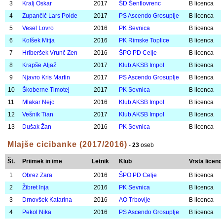
Tekma:
Prijave
|
14.03.2026, Celje, Hitrost (ŠPO PD Celje)
Prikaži podatke tekme
Štartne liste po kategorijah:
Število prijavljenih:
152
| Vrstni red:
po štartni številki
Mlajši cicibani (2017/2016)
-
13
oseb
Št.
Priimek in ime
Letnik
Klub
Vrsta licen
1
Brbre Vid
2016
PK Rimske Toplice
B licenca
2
Pantar Lovro
2016
PS Ascendo Grosuplje
B licenca
3
Kralj Oskar
2017
ŠD Šentlovrenc
B licenca
4
Zupančič Lars Polde
2017
PS Ascendo Grosuplje
B licenca
5
Vesel Lovro
2016
PK Sevnica
B licenca
6
Kolšek Mitja
2016
PK Rimske Toplice
B licenca
7
Hriberšek Vrunč Zen
2016
ŠPO PD Celje
B licenca
8
Krapše Aljaž
2017
Klub AKSB Impol
B licenca
9
Njavro Kris Martin
2017
PS Ascendo Grosuplje
B licenca