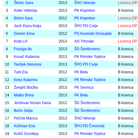
9
Urbas Patrik
2013
PS Ascendo Grosuplje
B licenca
10
Krajnik Cene
2013
PS Ascendo Grosuplje
B licenca
11
Brunčič Nikolaj
2013
AK Slovenj Gradec
B licenca
12
Mikloška Žak
2013
PK Rimske Toplice
B licenca
13
Jecl Nal
2013
Klub AKSB Impol
B licenca
14
Hudin Andraž
2013
Klub AKSB Impol
B licenca
15
Ogrizek Pavel
2012
PD AT Podčetrtek
A licenca
Mlajše deklice (2013/2012)
-
25
oseb
Št.
Priimek in ime
Letnik
Klub
Vrsta licen
1
Merkač Brina
2012
Koroški PK Prevalje
A licenca
2
Škrlec Sara
2013
ŠAO Velenje
Licenca DP
3
Koter Viktorija
2013
PK Klajmber
B licenca
4
Böhm Sara
2012
PK Klajmber
Licenca DP
5
Jerič Kiara Katja
2013
ŠPO PD Celje
Licenca DP
6
Demec Ema
2012
PS Ascendo Grosuplje
B licenca
7
Kralj Lili
2013
AO Trbovlje
Licenca DP
8
Franjga Ita
2013
ŠD Šentlovrenc
B licenca