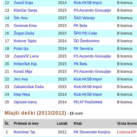
1
Obrez Ema
2014
ŠPO PD Celje
Licenca DP
2
Brilej Mija
2015
PK Sevnica
B licenca
3
Krmelj Alja
2014
PS Ascendo Grosuplje
B licenca
4
Brdnik Naja
2014
Klub AKSB Impol
B licenca
5
Kalc Nika
2014
ŠPO PD Celje
Licenca DP
6
Brunčič Maša
2015
AK Slovenj Gradec
B licenca
7
Trošt Špela
2014
PK Sevnica
B licenca
8
Korenjak Zoja
2014
PK Beta
B licenca
9
Kosec Klara
2014
PS Ascendo Grosuplje
B licenca
10
Kitak Julija
2014
Klub AKSB Impol
B licenca
11
Ivartnik Žana
2015
AK Črna na Koroškem
B licenca
12
Zvezič Kaja
2014
Klub AKSB Impol
B licenca
13
Klančar Sanja
2015
PS Ascendo Grosuplje
B licenca
14
Šilc Ana
2015
ŠAO Velenje
B licenca
15
Gorenak Ema
2015
PK Beta
B licenca
16
Žogan Daša
2015
ŠPO PD Celje
B licenca
17
Kokove Tajda
2014
ŠD Šentlovrenc
B licenca
18
Ficko Iza
2014
PK Sevnica
B licenca