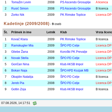
Št.
Priimek in ime
Letnik
Klub
Vrsta licen
1
Erjavec Iva
2010
ŠPO PD Celje
Licenca DP
2
Tramšek Mija
2010
Klub AKSB Impol
B licenca
3
Vajdič Ana Leila
2011
ŠPO PD Celje
B licenca
4
Medved Izabela
2010
Klub AKSB Impol
B licenca
5
Naveršnik Nuša
2011
Koroški PK Prevalje
B licenca
6
Smode Hana
2011
ŠPO PD Celje
B licenca
7
Leskovar Zoja
2010
Klub AKSB Impol
Licenca DP
Kadeti (2009/2008)
-
3
oseb
Št.
Priimek in ime
Letnik
Klub
Vrsta licen
1
Tomažin Levin
2008
PS Ascendo Grosuplje
A licenca
2
Rusić Simon
2008
PS Ascendo Grosuplje
B licenca
3
Zorko Nik
2009
PK Rimske Toplice
Licenca DP
Kadetinje (2009/2008)
-
9
oseb
Št.
Priimek in ime
Letnik
Klub
Vrsta licen
1
Kovač Klara
2009
PK Rimske Toplice
B licenca