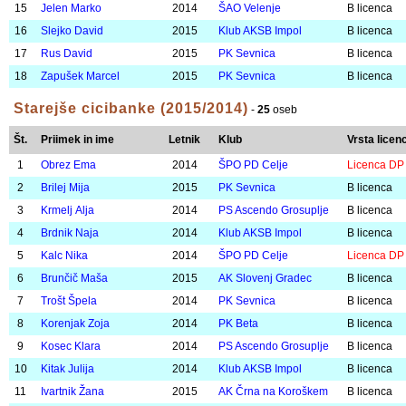
4
Čanžek Filip
2015
ŠD Pajki
B licenca
5
Nedeljkovič Urh
2014
PK Rimske Toplice
B licenca
6
Klemenčič Fran
2014
PK Rimske Toplice
B licenca
7
Miklavčič Marko
2014
PS Ascendo Grosuplje
B licenca
8
Kastelic Adam
2014
PS Ascendo Grosuplje
B licenca
9
Poklič Rožle
2015
Klub AKSB Impol
B licenca
10
Tkavc Luka
2014
Klub AKSB Impol
B licenca
11
Lešnik Vinko
2015
Klub AKSB Impol
B licenca
12
Mehle Jaka
2015
PS Ascendo Grosuplje
A licenca
13
Vogrin Filip
2014
ŠD Šentlovrenc
B licenca
14
Mlakar Jakob
2014
Klub AKSB Impol
B licenca
15
Jelen Marko
2014
ŠAO Velenje
B licenca
16
Slejko David
2015
Klub AKSB Impol
B licenca
17
Rus David
2015
PK Sevnica
B licenca
18
Zapušek Marcel
2015
PK Sevnica
B licenca
Starejše cicibanke (2015/2014)
-
25
oseb
Št.
Priimek in ime
Letnik
Klub
Vrsta licen