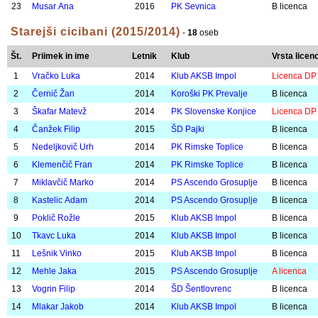
12
Potočnik Plohl Mia
2017
PK Beta
B licenca
13
Verbec Lana
2017
PS Ascendo Grosuplje
B licenca
14
Ratej Zala
2016
Klub AKSB Impol
B licenca
15
Cesar Alja
2017
ŠD Šentlovrenc
B licenca
16
Rožan Munda Leila
2017
Klub AKSB Impol
B licenca
17
Cerovski Stela
2017
PK Rogaška Slatina
B licenca
18
Kramer Ula
2016
ŠPO PD Celje
B licenca
19
Kovač Lina
2017
PS Ascendo Grosuplje
B licenca
20
Tepeš Julija
2016
PK Rogaška Slatina
B licenca
21
Vizler Iza Iva
2016
ŠPO PD Celje
B licenca
22
Murn Eva
2016
PK Sevnica
B licenca
23
Musar Ana
2016
PK Sevnica
B licenca
Starejši cicibani (2015/2014)
-
18
oseb
Št.
Priimek in ime
Letnik
Klub
Vrsta licen
1
Vračko Luka
2014
Klub AKSB Impol
Licenca DP
2
Černič Žan
2014
Koroški PK Prevalje
B licenca
3
Škafar Matevž
2014
PK Slovenske Konjice
Licenca DP