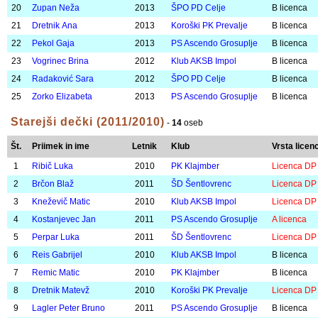
9
Kovač Katarina
2013
PK Rimske Toplice
B licenca
10
Tanšek Vanessa
2013
ŠPO PD Celje
B licenca
11
Turk Ela
2012
PK Beta
B licenca
12
Knez Katarina
2012
PK Rimske Toplice
B licenca
13
Žveglič Blažka
2013
PK Sevnica
B licenca
14
Matko Brina
2013
PK Beta
B licenca
15
Jevševar Nosan Hana
2012
ŠD Šentlovrenc
B licenca
16
Borin Julija
2013
ŠD Šentlovrenc
B licenca
17
Pečnik Manca
2013
ŠAO Velenje
B licenca
18
Križman Eva
2013
ŠPO PD Črnomelj
B licenca
19
Košič Doroteja
2013
PK Rimske Toplice
B licenca
20
Zupan Neža
2013
ŠPO PD Celje
B licenca
21
Dretnik Ana
2013
Koroški PK Prevalje
B licenca
22
Pekol Gaja
2013
PS Ascendo Grosuplje
B licenca
23
Vogrinec Brina
2012
Klub AKSB Impol
B licenca
24
Radaković Sara
2012
ŠPO PD Celje
B licenca
25
Zorko Elizabeta
2013
PS Ascendo Grosuplje
B licenca
Starejši dečki (2011/2010)
-
14
oseb