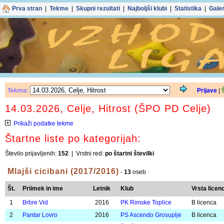
Spletno mesto uporablja piš
in funkcionalnosti
Z nadaljnjo uporabo splet
Prva stran
|
Tekme
|
Skupni rezultati
|
Najboljši klubi
|
Statistika
|
Galer