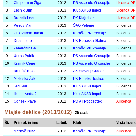
19
Zupančič Lena
2015
PS Ascendo Grosuplje
B licenca
20
Hriberšek Inja
2015
PK Beta
B licenca
21
Kovač Mija
2015
PS Ascendo Grosuplje
B licenca
22
Jecl Ava
2015
Klub AKSB Impol
B licenca
23
Zabukovšek Daša
2015
Klub AKSB Impol
B licenca
24
Klep Nika
2014
Klub AKSB Impol
B licenca
25
Ogrizek Ivana
2014
PD AT Podčetrtek
B licenca
Mlajši dečki (2013/2012)
-
15
oseb
Št.
Priimek in ime
Letnik
Klub
Vrsta licen
1
Ravnihar Taj
2012
PK Slovenske Konjice
Licenca DP
2
Cimperman Žiga
2012
PS Ascendo Grosuplje
Licenca DP
3
Lešnik Brin
2013
Klub AKSB Impol
Licenca DP
4
Breznik Leon
2013
PK Klajmber
Licenca DP
5
Petrov Maj
2013
ŠAO Velenje
B licenca
6
Čuk Mikeln Jakob
2013
Koroški PK Prevalje
B licenca
7
Drozg Jure
2013
PK Rogaška Slatina
B licenca
8
Zaberčnik Gal
2013
Koroški PK Prevalje
B licenca