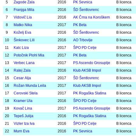
10
Škoberne Timotej
2017
PK Sevnica
B licenca
11
Mlakar Nejc
2016
Klub AKSB Impol
B licenca
12
Vešnik Tian
2017
Klub AKSB Impol
B licenca
13
Dušak Žan
2016
PK Sevnica
B licenca
Mlajše cicibanke (2017/2016)
-
23
oseb
Št.
Priimek in ime
Letnik
Klub
Vrsta licen
1
Obrez Zara
2016
ŠPO PD Celje
B licenca
2
Žibret Inja
2016
PK Sevnica
B licenca
3
Drnovšek Katarina
2016
AO Trbovlje
B licenca
4
Pekol Nika
2016
PS Ascendo Grosuplje
B licenca
5
Zagode Zala
2016
PK Sevnica
B licenca
6
Franjga Mila
2016
ŠD Šentlovrenc
B licenca
7
Vidovič Lia
2016
AK Črna na Koroškem
B licenca
8
Matko Nika
2017
PK Beta
B licenca
9
Koželj Eva
2016
ŠD Šentlovrenc
B licenca
10
Šinkovec Lili
2016
AO Trbovlje
B licenca
11
Kalc Liza
2017
ŠPO PD Celje
B licenca