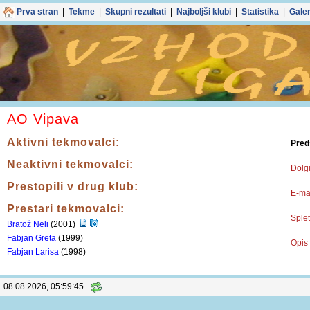
Prva stran
|
Tekme
|
Skupni rezultati
|
Najboljši klubi
|
Statistika
|
Galer
AO Vipava
Aktivni tekmovalci:
Pred
Neaktivni tekmovalci:
Dolgi
Prestopili v drug klub:
E-mai
Prestari tekmovalci:
Splet
Bratož Neli
(2001)
Fabjan Greta
(1999)
Opis 
Fabjan Larisa
(1998)
08.08.2026, 05:59:46