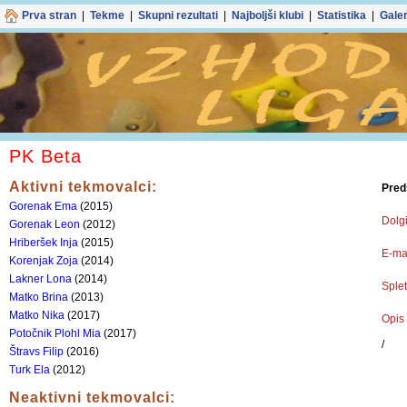
Prva stran
|
Tekme
|
Skupni rezultati
|
Najboljši klubi
|
Statistika
|
Galer
PK Beta
Aktivni tekmovalci:
Pred
Gorenak Ema
(2015)
Dolgi
Gorenak Leon
(2012)
Hriberšek Inja
(2015)
E-mai
Korenjak Zoja
(2014)
Lakner Lona
(2014)
Splet
Matko Brina
(2013)
Matko Nika
(2017)
Opis 
Potočnik Plohl Mia
(2017)
/
Štravs Filip
(2016)
Turk Ela
(2012)
Neaktivni tekmovalci: