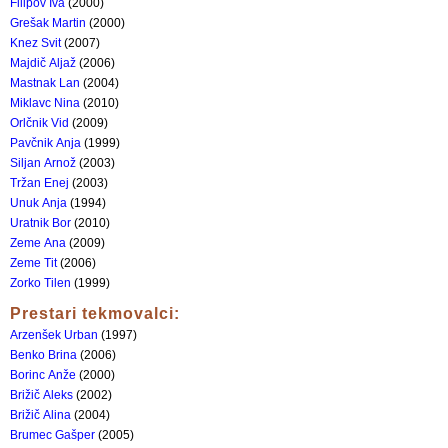
Filipov Iva
(2000)
Grešak Martin
(2000)
Knez Svit
(2007)
Majdič Aljaž
(2006)
Mastnak Lan
(2004)
Miklavc Nina
(2010)
Orlčnik Vid
(2009)
Pavčnik Anja
(1999)
Siljan Arnož
(2003)
Tržan Enej
(2003)
Unuk Anja
(1994)
Uratnik Bor
(2010)
Zeme Ana
(2009)
Zeme Tit
(2006)
Zorko Tilen
(1999)
Prestari tekmovalci:
Arzenšek Urban
(1997)
Benko Brina
(2006)
Borinc Anže
(2000)
Brižič Aleks
(2002)
Brižič Alina
(2004)
Brumec Gašper
(2005)