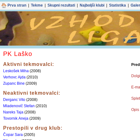
Prva stran
|
Tekme
|
Skupni rezultati
|
Najboljši klubi
|
Statistika
|
Galer
PK Laško
Aktivni tekmovalci:
Pred
Leskošek Miha
(2008)
Dolgi
Verhovc Ajda
(2010)
Zupanc Bine
(2009)
E-mai
Neaktivni tekmovalci:
Splet
Derganc Vito
(2008)
Mladenovič Stefan
(2010)
Opis 
Nareks Taja
(2008)
Tovornik Aneja
(2009)
Prestopili v drug klub:
Čopar Sara
(2005)