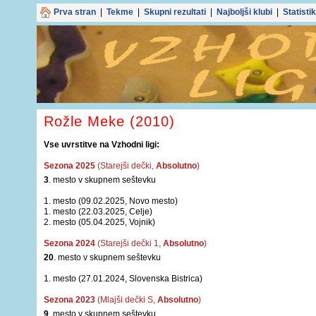
Prva stran
|
Tekme
|
Skupni rezultati
|
Najboljši klubi
|
Statisti
Rožle Meke (2010)
Vse uvrstitve na Vzhodni ligi:
Sezona 2025
(Starejši dečki,
Absolutno
)
3
. mesto v skupnem seštevku
1. mesto (09.02.2025, Novo mesto)
1. mesto (22.03.2025, Celje)
2. mesto (05.04.2025, Vojnik)
Sezona 2024
(Starejši dečki 1,
Absolutno
)
20
. mesto v skupnem seštevku
1. mesto (27.01.2024, Slovenska Bistrica)
Sezona 2023
(Mlajši dečki S,
Absolutno
)
9
. mesto v skupnem seštevku