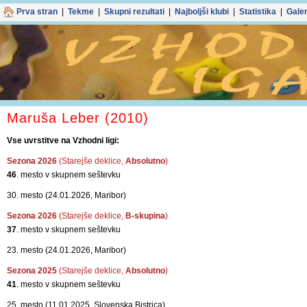
Prva stran
|
Tekme
|
Skupni rezultati
|
Najboljši klubi
|
Statistika
|
Galer
Maruša Leber (2010)
Vse uvrstitve na Vzhodni ligi:
Sezona 2026
(Starejše deklice,
Absolutno
)
46
. mesto v skupnem seštevku
30. mesto (24.01.2026, Maribor)
Sezona 2026
(Starejše deklice,
B-skupina
)
37
. mesto v skupnem seštevku
23. mesto (24.01.2026, Maribor)
Sezona 2025
(Starejše deklice,
Absolutno
)
41
. mesto v skupnem seštevku
25. mesto (11.01.2025, Slovenska Bistrica)