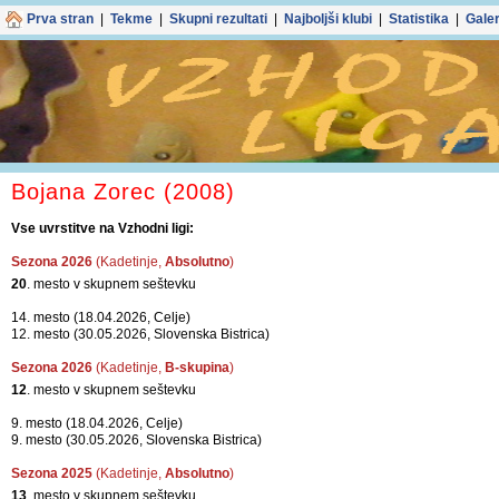
Spletno mes
Z nadaljnjo upo
Prva stran
|
Tekme
|
Skupni rezultati
|
Najboljši klubi
|
Statistika
|
Galer
Bojana Zorec (2008)
Vse uvrstitve na Vzhodni ligi:
Sezona 2026
(Kadetinje,
Absolutno
)
20
. mesto v skupnem seštevku