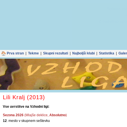
Spletno mes
Z nadaljnjo upo
Prva stran
|
Tekme
|
Skupni rezultati
|
Najboljši klubi
|
Statistika
|
Galer
Lili Kralj (2013)
Vse uvrstitve na Vzhodni ligi:
Sezona 2026
(Mlajše deklice,
Absolutno
)
12
. mesto v skupnem seštevku