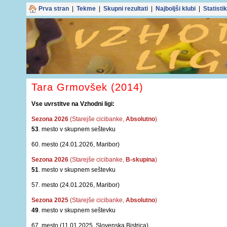
Prva stran
|
Tekme
|
Skupni rezultati
|
Najboljši klubi
|
Statisti
Tara Grmovšek (2014)
Vse uvrstitve na Vzhodni ligi:
Sezona 2026
(Starejše cicibanke,
Absolutno
)
53
. mesto v skupnem seštevku
60. mesto (24.01.2026, Maribor)
Sezona 2026
(Starejše cicibanke,
B-skupina
)
51
. mesto v skupnem seštevku
57. mesto (24.01.2026, Maribor)
Sezona 2025
(Starejše cicibanke,
Absolutno
)
49
. mesto v skupnem seštevku
67. mesto (11.01.2025, Slovenska Bistrica)