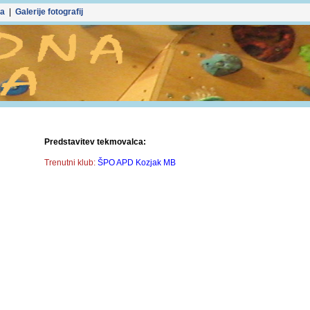
ka
|
Galerije fotografij
Predstavitev tekmovalca:
Trenutni klub:
ŠPO APD Kozjak MB