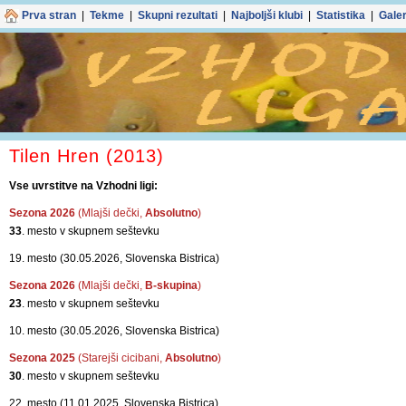
Prva stran
|
Tekme
|
Skupni rezultati
|
Najboljši klubi
|
Statistika
|
Galer
Tilen Hren (2013)
Vse uvrstitve na Vzhodni ligi:
Sezona 2026
(Mlajši dečki,
Absolutno
)
33
. mesto v skupnem seštevku
19. mesto (30.05.2026, Slovenska Bistrica)
Sezona 2026
(Mlajši dečki,
B-skupina
)
23
. mesto v skupnem seštevku
10. mesto (30.05.2026, Slovenska Bistrica)
Sezona 2025
(Starejši cicibani,
Absolutno
)
30
. mesto v skupnem seštevku
22. mesto (11.01.2025, Slovenska Bistrica)