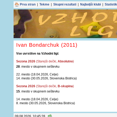
Prva stran
|
Tekme
|
Skupni rezultati
|
Najboljši klubi
|
Statisti
Ivan Bondarchuk (2011)
Vse uvrstitve na Vzhodni ligi:
Sezona 2026
(Starejši dečki,
Absolutno
)
28
. mesto v skupnem seštevku
22. mesto (18.04.2026, Celje)
14. mesto (30.05.2026, Slovenska Bistrica)
Sezona 2026
(Starejši dečki,
B-skupina
)
15
. mesto v skupnem seštevku
14. mesto (18.04.2026, Celje)
8. mesto (30.05.2026, Slovenska Bistrica)
09.08.2026, 10:45:28