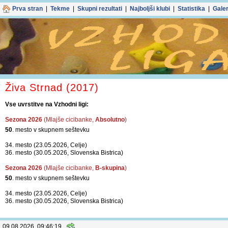
Prva stran
|
Tekme
|
Skupni rezultati
|
Najboljši klubi
|
Statistika
|
Galer
Živa Strnad (2017)
Vse uvrstitve na Vzhodni ligi:
Sezona 2026
(Mlajše cicibanke,
Absolutno
)
50
. mesto v skupnem seštevku
34. mesto (23.05.2026, Celje)
36. mesto (30.05.2026, Slovenska Bistrica)
Sezona 2026
(Mlajše cicibanke,
B-skupina
)
50
. mesto v skupnem seštevku
34. mesto (23.05.2026, Celje)
36. mesto (30.05.2026, Slovenska Bistrica)
09.08.2026, 09:46:19