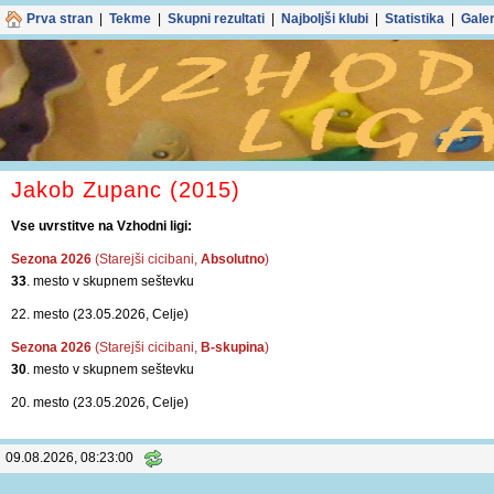
Prva stran
|
Tekme
|
Skupni rezultati
|
Najboljši klubi
|
Statistika
|
Galer
Jakob Zupanc (2015)
Vse uvrstitve na Vzhodni ligi:
Sezona 2026
(Starejši cicibani,
Absolutno
)
33
. mesto v skupnem seštevku
22. mesto (23.05.2026, Celje)
Sezona 2026
(Starejši cicibani,
B-skupina
)
30
. mesto v skupnem seštevku
20. mesto (23.05.2026, Celje)
09.08.2026, 08:23:00