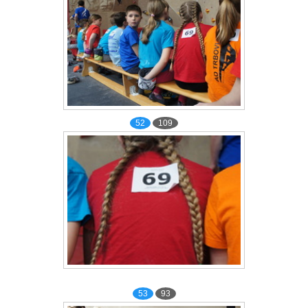
52
109
53
93