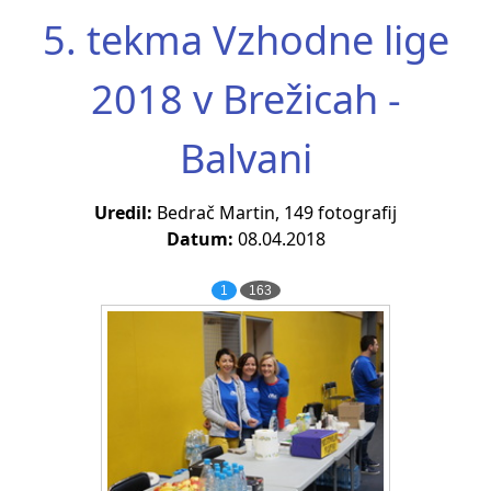
5. tekma Vzhodne lige
2018 v Brežicah -
Balvani
Uredil:
Bedrač Martin, 149 fotografij
Datum:
08.04.2018
1
163